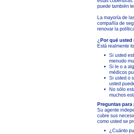
estas coberturas.
puede también ten
La mayoría de las
compañía de segu
renovar la políti
¿
Por qué usted 
Está realmente to
Si usted es
menudo much
Si le o a a
médicos pu
Si usted o 
usted pued
No sólo est
muchos esta
Preguntas para 
Su agente indepe
cubre sus necesi
como usted se pr
¿Cuánto pue