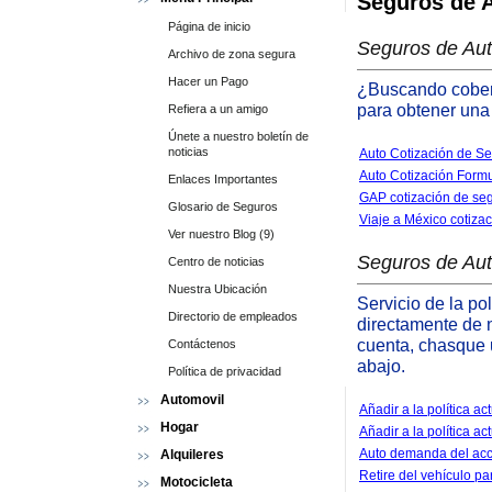
Seguros de 
Página de inicio
Seguros de Aut
Archivo de zona segura
Hacer un Pago
¿Buscando cobert
para obtener una 
Refiera a un amigo
Únete a nuestro boletín de
noticias
Auto Cotización de S
Auto Cotización Formul
Enlaces Importantes
GAP cotización de se
Glosario de Seguros
Viaje a México cotiza
Ver nuestro Blog (9)
Seguros de Auto
Centro de noticias
Nuestra Ubicación
Servicio de la po
Directorio de empleados
directamente de n
cuenta, chasque u
Contáctenos
abajo.
Política de privacidad
Automovil
Añadir a la política a
Hogar
Añadir a la política ac
Auto demanda del acc
Alquileres
Retire del vehículo par
Motocicleta